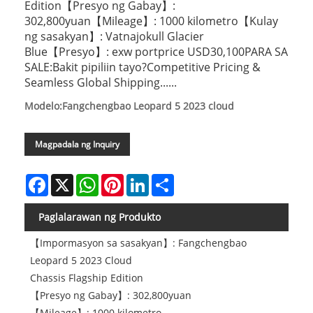
Edition【Presyo ng Gabay】:
302,800yuan【Mileage】: 1000 kilometro【Kulay
ng sasakyan】: Vatnajokull Glacier
Blue【Presyo】: exw portprice USD30,100PARA SA
SALE:Bakit pipiliin tayo?Competitive Pricing &
Seamless Global Shipping......
Modelo:Fangchengbao Leopard 5 2023 cloud
Magpadala ng Inquiry
Facebook
X
WhatsApp
Pinterest
LinkedIn
Share
Paglalarawan ng Produkto
【Impormasyon sa sasakyan】: Fangchengbao
Leopard 5 2023 Cloud
Chassis Flagship Edition
【Presyo ng Gabay】: 302,800yuan
【Mileage】: 1000 kilometro