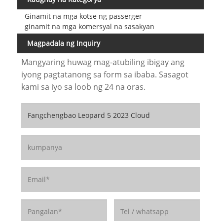
Ginamit na mga kotse ng passerger
ginamit na mga komersyal na sasakyan
Magpadala ng Inquiry
Mangyaring huwag mag-atubiling ibigay ang
iyong pagtatanong sa form sa ibaba. Sasagot
kami sa iyo sa loob ng 24 na oras.