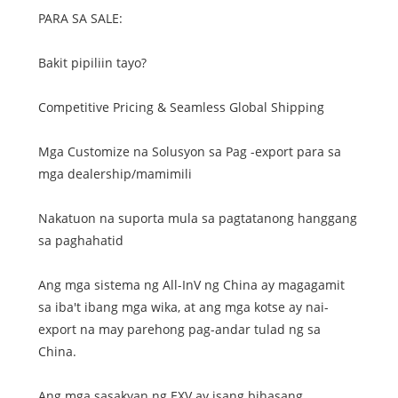
PARA SA SALE:
Bakit pipiliin tayo?
Competitive Pricing & Seamless Global Shipping
Mga Customize na Solusyon sa Pag -export para sa
mga dealership/mamimili
Nakatuon na suporta mula sa pagtatanong hanggang
sa paghahatid
Ang mga sistema ng All-InV ng China ay magagamit
sa iba't ibang mga wika, at ang mga kotse ay nai-
export na may parehong pag-andar tulad ng sa
China.
Ang mga sasakyan ng EXV ay isang bihasang