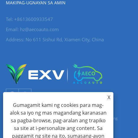
MAKIPAG-UGNAYAN SA AMIN
Tel: +8613600933547
Email:
hz@aecoauto.com
Address: No 611 Sishui Rd, Xiamen City, China
X
Gumagamit kami ng cookies para mag-
alok sa iyo ng mas magandang karanasan
Copyright © 2024 Xiamen Aecoauto Technology Co., Ltd. Lahat ng
sa pagba-browse, pag-aralan ang trapiko
sa site at i-personalize ang content. Sa
Karapatan ay Nakalaan.
paggamit ng site na ito, sumasang-ayon
WEBSITE TECHNICAL SUPPORT:
TIANYU NETWORK
jack Lin:+86-