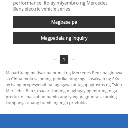
performance. Ito ay miyembro ng Mercedes
Benz electric vehicle series.
Magbasa pa
Magpadala ng Inquiry
<
1
>
Maaari kang matiyak na bumili ng Mercedes Benz na ginawa
sa China mula sa aming pabrika. Ang mga sasakyan ng EXV
ay isang propesyonal na tagagawa at tagapagtustos ng Tsina
Mercedes Benz, maaari kaming magbigay ng murang mga
produkto. Inaasahan namin ang iyong pagpunta sa aming
kumpanya upang bumili ng mga produkto.