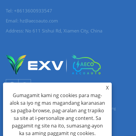
Tel: +8613600933547
Email:
hz@aecoauto.com
Address: No 611 Sishui Rd, Xiamen City, China
X
Gumagamit kami ng cookies para mag-
alok sa iyo ng mas magandang karanasan
Copyright © 2024 Xiamen Aecoauto Technology Co., Ltd. Lahat ng
sa pagba-browse, pag-aralan ang trapiko
sa site at i-personalize ang content. Sa
Karapatan ay Nakalaan.
paggamit ng site na ito, sumasang-ayon
WEBSITE TECHNICAL SUPPORT:
TIANYU NETWORK
jack Lin:+86-
ka sa aming paggamit ng cookies.