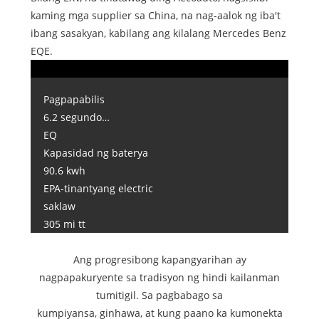
kaming mga supplier sa China, na nag-aalok ng iba't
ibang sasakyan, kabilang ang kilalang Mercedes Benz
EQE.
Pagpapabilis
6.2 segundo…
EQ
Kapasidad ng baterya
90.6 kwh
EPA-tinantyang electric
saklaw
305 mi tt
Ang progresibong kapangyarihan ay
nagpapakuryente sa tradisyon ng hindi kailanman
tumitigil. Sa pagbabago sa
kumpiyansa, ginhawa, at kung paano ka kumonekta