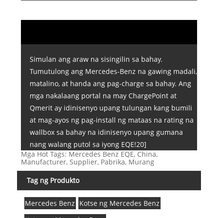
Simulan ang araw na sisingilin sa bahay.
Tumutulong ang Mercedes-Benz na gawing madali,
matalino, at handa ang pag-charge sa bahay. Ang
mga nakalaang portal na may ChargePoint at
Qmerit ay idinisenyo upang tulungan kang bumili
at mag-ayos ng pag-install ng mataas na rating na
wallbox sa bahay na idinisenyo upang gumana
nang walang putol sa iyong EQE!20]
Mga Hot Tags: Mercedes Benz EQE, China,
Manufacturer, Supplier, Pabrika, Murang
Tag ng Produkto
Mercedes Benz
Kotse ng Mercedes Benz