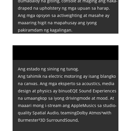
dumadaloy na gitling, console at maging ang naka-
draped na upholstery ng mga upuan sa harap.
Ang mga opsyon sa activeighting at masahe ay
maaaring higit na mapahusay ang iyong
pakiramdam ng kagalingan.
Ang estado ng sining ng tunog.
Ang tahimik na electric motoring ay isang blangko
na canvas. Ang mga eksperto sa acoustics, media
design at physics ay binuoEQE Sound Experiences
na umaangkop sa iyong drivingmode at mood. At
maaari mong i-stream ang AppleMusics sa studio-
quality Spatial Audio, teamingDolby Atmos⁹with
Burmester³3D SurroundSound,