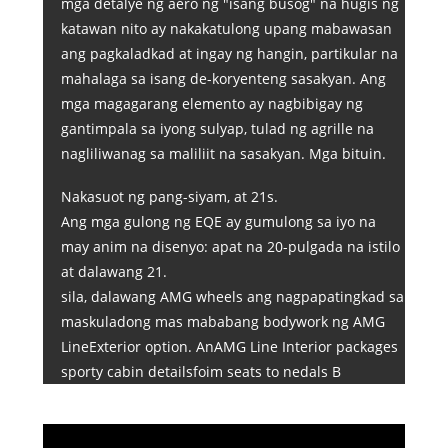
mga detalye ng aero ng "isang busog" na hugis ng
katawan nito ay nakakatulong upang mabawasan
ang pagkaladkad at ingay ng hangin, partikular na
mahalaga sa isang de-koryenteng sasakyan. Ang
mga magagarang elemento ay nagbibigay ng
gantimpala sa iyong sulyap, tulad ng agrille na
nagliliwanag sa maliliit na sasakyan. Mga bituin.
Nakasuot ng pang-siyam, at 21s.
Ang mga gulong ng EQE ay gumulong sa iyo na
may anim na disenyo: apat na 20-pulgada na istilo
at dalawang 21.
sila, dalawang AMG wheels ang nagpapatingkad sa
maskuladong mas mababang bodywork ng AMG
LineExterior option. AnAMG Line Interior packages
sporty cabin detailsfoim seats to nedals B