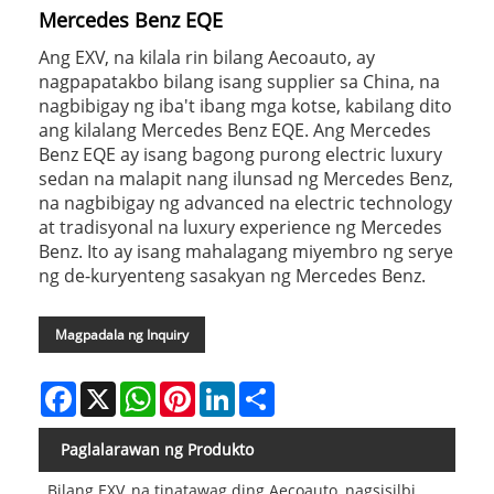
Mercedes Benz EQE
Ang EXV, na kilala rin bilang Aecoauto, ay
nagpapatakbo bilang isang supplier sa China, na
nagbibigay ng iba't ibang mga kotse, kabilang dito
ang kilalang Mercedes Benz EQE. Ang Mercedes
Benz EQE ay isang bagong purong electric luxury
sedan na malapit nang ilunsad ng Mercedes Benz,
na nagbibigay ng advanced na electric technology
at tradisyonal na luxury experience ng Mercedes
Benz. Ito ay isang mahalagang miyembro ng serye
ng de-kuryenteng sasakyan ng Mercedes Benz.
Magpadala ng Inquiry
Facebook
X
WhatsApp
Pinterest
LinkedIn
Share
Paglalarawan ng Produkto
Bilang EXV, na tinatawag ding Aecoauto, nagsisilbi