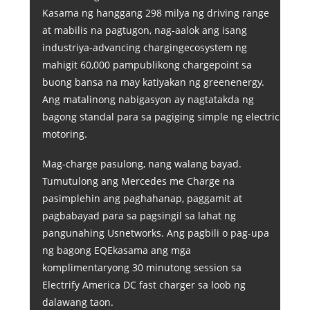
Kasama ng hanggang 298 milya ng driving range
at mabilis na pagtugon, nag-aalok ang isang
industriya-advancing chargingecosystem ng
mahigit 60,000 pampublikong chargepoint sa
buong bansa na may katiyakan ng greenenergy.
Ang matalinong nabigasyon ay nagtatakda ng
bagong standal para sa pagiging simple ng electric
motoring.
Mag-charge pasulong, nang walang bayad.
Tumutulong ang Mercedes me Charge na
pasimplehin ang paghahanap, paggamit at
pagbabayad para sa pagsingil sa lahat ng
pangunahing Usnetworks. Ang pagbili o pag-upa
ng bagong EQEkasama ang mga
komplimentaryong 30 minutong session sa
Electrify America DC fast charger sa loob ng
dalawang taon.