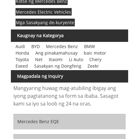
Kotse ng Mercedes Benz
Mercedes Electric Vehicles
Mga Sasakyang de-kuryente
Kaugnay na Kategorya
Audi
BYD
Mercedes Benz
BMW
Honda
Ang pinakamahusay
baic motor
Toyota
Net
Xiaomi
Li Auto
Chery
Exeed
Sasakyan ng Dongfeng
Zeekr
Magpadala ng Inquiry
Mangyaring huwag mag-atubiling ibigay ang
iyong pagtatanong sa form sa ibaba. Sasagot
kami sa iyo sa loob ng 24 na oras.