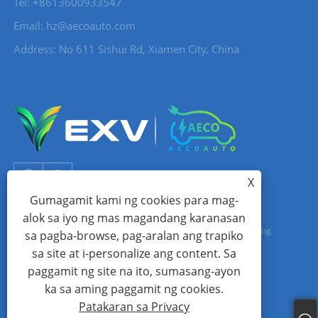
Tel: +8613600933547
Email:
hz@aecoauto.com
Address: No 611 Sishui Rd, Xiamen City, China
X
Gumagamit kami ng cookies para mag-
alok sa iyo ng mas magandang karanasan
Copyright © 2024 Xiamen Aecoauto Technology Co., Ltd. Lahat ng
sa pagba-browse, pag-aralan ang trapiko
sa site at i-personalize ang content. Sa
Karapatan ay Nakalaan.
paggamit ng site na ito, sumasang-ayon
WEBSITE TECHNICAL SUPPORT:
TIANYU NETWORK
jack Lin:+86-
ka sa aming paggamit ng cookies.
15559188336
Patakaran sa Privacy