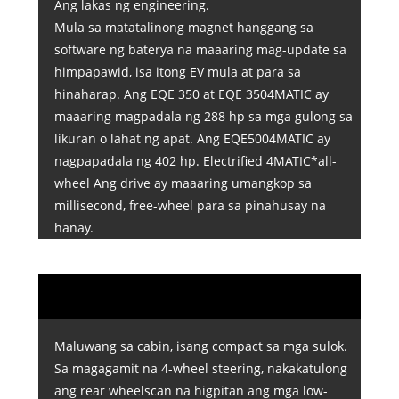
Ang lakas ng engineering.
Mula sa matatalinong magnet hanggang sa
software ng baterya na maaaring mag-update sa
himpapawid, isa itong EV mula at para sa
hinaharap. Ang EQE 350 at EQE 3504MATIC ay
maaaring magpadala ng 288 hp sa mga gulong sa
likuran o lahat ng apat. Ang EQE5004MATIC ay
nagpapadala ng 402 hp. Electrified 4MATIC*all-
wheel Ang drive ay maaaring umangkop sa
millisecond, free-wheel para sa pinahusay na
hanay.
Maluwang sa cabin, isang compact sa mga sulok.
Sa magagamit na 4-wheel steering, nakakatulong
ang rear wheelscan na higpitan ang mga low-