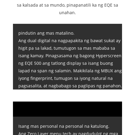
sa kalsada at sa mundo, pinapanatili ka ng EQE sa
unahan.
pindutin ang mas matalino.
Ang dual digital na nagpapakita ng bawat sukat ay
higit pa sa lakad, tumutugon sa mas mababa sa
isang kamay. Pinagsasama ng bagong Hyperscreen
ng EQE 500 ang tatlong display sa isang buong
lapad na span ng salamin. Makikilala ng MBUX ang
iyong fingerprint, tumugon sa iyong natural na
pagsasalita, at nagbabago sa paglipas ng panahon.
Isang mas personal na personal na katulong.
Ang Zero Layer menu tech ay nagdudulot ng mga