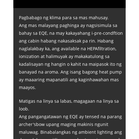
Pagbabago ng klima para sa mas mahusay.
Ang mas malayang paghinga ay nagsisimula sa
bahay sa EQE, na may kakayahang i-pre-condftion
ang cabin habang nakasaksak pa rin. Habang
naglalakbay ka, ang available na HEPAfiltration,
ionization at halimuyak ay makakatulong sa
kadalisayan ng hangin o kahit na maipasok ito ng
banayad na aroma. Ang isang bagong heat pump
ay maaaring mapanatili ang kaginhawahan mas
maayos.
Matigas na linya sa labas, magagaan na linya sa
loob.
Ang pangangatawan ng EQE ay tensed na parang
archer'sbow upang maging makinis ngunit
maluwag. Binabalangkas ng ambient lighting ang