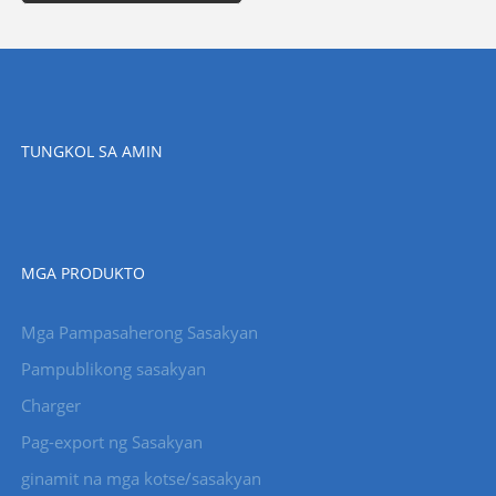
TUNGKOL SA AMIN
MGA PRODUKTO
Mga Pampasaherong Sasakyan
Pampublikong sasakyan
Charger
Pag-export ng Sasakyan
ginamit na mga kotse/sasakyan