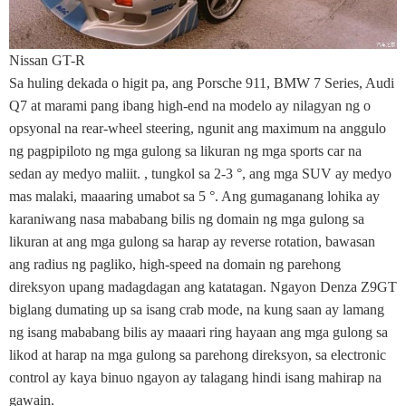
Nissan GT-R
Sa huling dekada o higit pa, ang Porsche 911, BMW 7 Series, Audi
Q7 at marami pang ibang high-end na modelo ay nilagyan ng o
opsyonal na rear-wheel steering, ngunit ang maximum na anggulo
ng pagpipiloto ng mga gulong sa likuran ng mga sports car na
sedan ay medyo maliit. , tungkol sa 2-3 °, ang mga SUV ay medyo
mas malaki, maaaring umabot sa 5 °. Ang gumaganang lohika ay
karaniwang nasa mababang bilis ng domain ng mga gulong sa
likuran at ang mga gulong sa harap ay reverse rotation, bawasan
ang radius ng pagliko, high-speed na domain ng parehong
direksyon upang madagdagan ang katatagan. Ngayon Denza Z9GT
biglang dumating up sa isang crab mode, na kung saan ay lamang
ng isang mababang bilis ay maaari ring hayaan ang mga gulong sa
likod at harap na mga gulong sa parehong direksyon, sa electronic
control ay kaya binuo ngayon ay talagang hindi isang mahirap na
gawain.