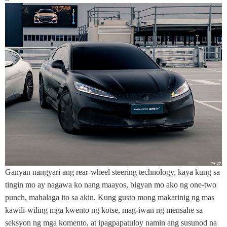
Ganyan nangyari ang rear-wheel steering technology, kaya kung sa
tingin mo ay nagawa ko nang maayos, bigyan mo ako ng one-two
punch, mahalaga ito sa akin. Kung gusto mong makarinig ng mas
kawili-wiling mga kwento ng kotse, mag-iwan ng mensahe sa
seksyon ng mga komento, at ipagpapatuloy namin ang susunod na