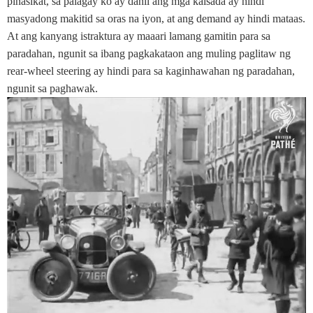
pinasikat, sa palagay ko ay dahil ang mga kalsada ay hindi
masyadong makitid sa oras na iyon, at ang demand ay hindi mataas.
At ang kanyang istraktura ay maaari lamang gamitin para sa
paradahan, ngunit sa ibang pagkakataon ang muling paglitaw ng
rear-wheel steering ay hindi para sa kaginhawahan ng paradahan,
ngunit sa paghawak.