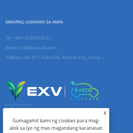
MAKIPAG-UGNAYAN SA AMIN
Tel: +8613600933547
Email:
hz@aecoauto.com
Address: No 611 Sishui Rd, Xiamen City, China
X
Gumagamit kami ng cookies para mag-
alok sa iyo ng mas magandang karanasan