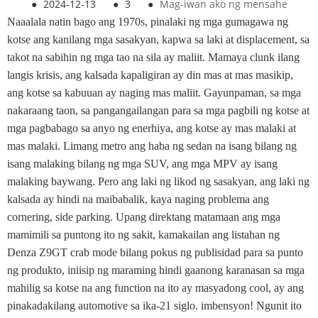
●
2024-12-13
●
3
●
Mag-iwan ako ng mensahe
Naaalala natin bago ang 1970s, pinalaki ng mga gumagawa ng
kotse ang kanilang mga sasakyan, kapwa sa laki at displacement, sa
takot na sabihin ng mga tao na sila ay maliit. Mamaya clunk ilang
langis krisis, ang kalsada kapaligiran ay din mas at mas masikip,
ang kotse sa kabuuan ay naging mas maliit. Gayunpaman, sa mga
nakaraang taon, sa pangangailangan para sa mga pagbili ng kotse at
mga pagbabago sa anyo ng enerhiya, ang kotse ay mas malaki at
mas malaki. Limang metro ang haba ng sedan na isang bilang ng
isang malaking bilang ng mga SUV, ang mga MPV ay isang
malaking baywang. Pero ang laki ng likod ng sasakyan, ang laki ng
kalsada ay hindi na maibabalik, kaya naging problema ang
cornering, side parking. Upang direktang matamaan ang mga
mamimili sa puntong ito ng sakit, kamakailan ang listahan ng
Denza Z9GT crab mode bilang pokus ng publisidad para sa punto
ng produkto, iniisip ng maraming hindi gaanong karanasan sa mga
mahilig sa kotse na ang function na ito ay masyadong cool, ay ang
pinakadakilang automotive sa ika-21 siglo. imbensyon! Ngunit ito