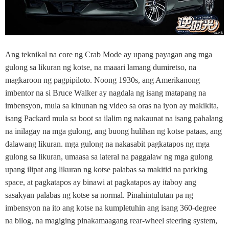
Ang teknikal na core ng Crab Mode ay upang payagan ang mga
gulong sa likuran ng kotse, na maaari lamang dumiretso, na
magkaroon ng pagpipiloto. Noong 1930s, ang Amerikanong
imbentor na si Bruce Walker ay nagdala ng isang matapang na
imbensyon, mula sa kinunan ng video sa oras na iyon ay makikita,
isang Packard mula sa boot sa ilalim ng nakaunat na isang pahalang
na inilagay na mga gulong, ang buong hulihan ng kotse pataas, ang
dalawang likuran. mga gulong na nakasabit pagkatapos ng mga
gulong sa likuran, umaasa sa lateral na paggalaw ng mga gulong
upang ilipat ang likuran ng kotse palabas sa makitid na parking
space, at pagkatapos ay binawi at pagkatapos ay itaboy ang
sasakyan palabas ng kotse sa normal. Pinahintulutan pa ng
imbensyon na ito ang kotse na kumpletuhin ang isang 360-degree
na bilog, na magiging pinakamaagang rear-wheel steering system,