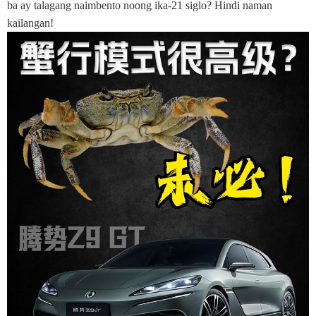
ba ay talagang naimbento noong ika-21 siglo? Hindi naman
kailangan!