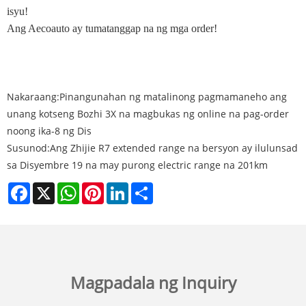
isyu!
Ang Aecoauto ay tumatanggap na ng mga order!
Nakaraang:
Pinangunahan ng matalinong pagmamaneho ang
unang kotseng Bozhi 3X na magbukas ng online na pag-order
noong ika-8 ng Dis
Susunod:
Ang Zhijie R7 extended range na bersyon ay ilulunsad
sa Disyembre 19 na may purong electric range na 201km
Facebook
X
WhatsApp
Pinterest
LinkedIn
Share
Magpadala ng Inquiry